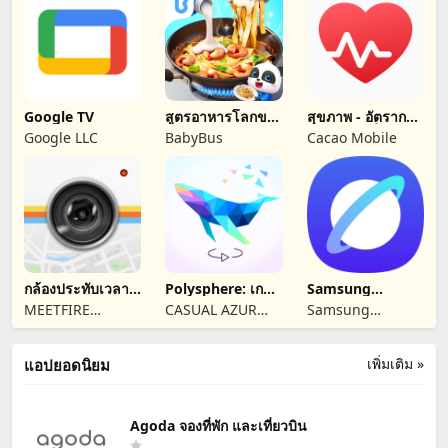
Google TV
สูตรอาหารโลกของ
สุขภาพ - อัตราการ
แพนด้าน้อย
เต้นของหัวใจ
Google LLC
BabyBus
Cacao Mobile
กล้องประทับเวลา -
Polysphere: เกม
Samsung
Timemark
ปริศนาศิลปะ
Browser
MEETFIRE
CASUAL AZUR
Samsung
LIMITED
GAMES
Electronics Co.,
Ltd.
เพิ่มเติม »
แอปยอดนิยม
Agoda จองที่พัก และเที่ยวบิน