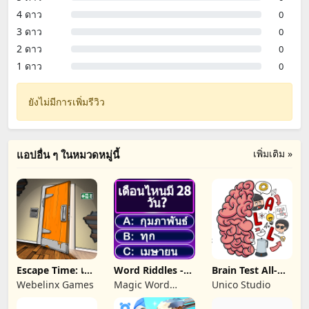
4 ดาว
0
3 ดาว
0
2 ดาว
0
1 ดาว
0
ยังไม่มีการเพิ่มรีวิว
เพิ่มเติม »
แอปอื่น ๆ ในหมวดหมู่นี้
Escape Time: เกม
Word Riddles -
Brain Test All-
ปริศนา
ทดสอบสมองเกมคำ
Star: IQ Boost
Webelinx Games
Magic Word
Unico Studio
ศัพท์
Games