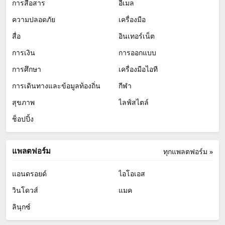
การสื่อสาร
อีเมล
ความปลอดภัย
เครื่องมือ
สื่อ
อินเทอร์เน็ต
การเงิน
การออกแบบ
การศึกษา
เครื่องมือไอที
การเดินทางและข้อมูลท้องถิ่น
กีฬา
สุขภาพ
ไลฟ์สไตล์
ช็อปปิ้ง
แพลตฟอร์ม
ทุกแพลตฟอร์ม »
แอนดรอยด์
ไอโอเอส
วินโดวส์
แมค
ลินุกซ์