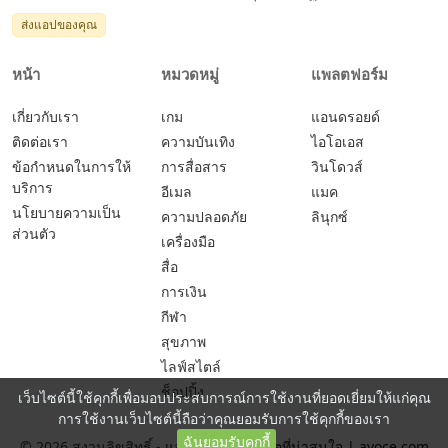
ส่งแอปของคุณ
หน้า
หมวดหมู่
แพลตฟอร์ม
เกี่ยวกับเรา
เกม
แอนดรอยด์
ติดต่อเรา
ความบันเทิง
ไอโอเอส
ข้อกำหนดในการให้
การสื่อสาร
วินโดวส์
บริการ
อีเมล
แมค
นโยบายความเป็น
ความปลอดภัย
ลินุกซ์
ส่วนตัว
เครื่องมือ
สื่อ
การเงิน
กีฬา
สุขภาพ
ไลฟ์สไตล์
ช็อปปิ้ง
เว็บไซต์นี้ใช้คุกกี้เพื่อมอบประสบการณ์การใช้งานที่ยอดเยี่ยมให้แก่คุณ
การใช้งานเว็บไซต์นี้ถือว่าคุณยอมรับการใช้คุกกี้ของเรา
ฉันยอมรับคุกกี้
© 2026 สงวนลิขสิทธิ์ -
แอปและเกมยอดฮิตที่น่าสนใจ | ayoce.com