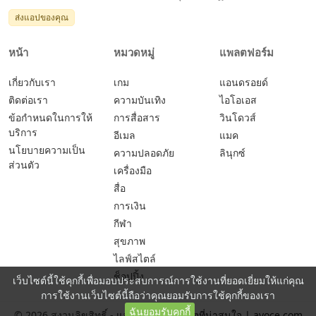
ส่งแอปของคุณ
หน้า
หมวดหมู่
แพลตฟอร์ม
เกี่ยวกับเรา
เกม
แอนดรอยด์
ติดต่อเรา
ความบันเทิง
ไอโอเอส
ข้อกำหนดในการให้
การสื่อสาร
วินโดวส์
บริการ
อีเมล
แมค
นโยบายความเป็น
ความปลอดภัย
ลินุกซ์
ส่วนตัว
เครื่องมือ
สื่อ
การเงิน
กีฬา
สุขภาพ
ไลฟ์สไตล์
ช็อปปิ้ง
เว็บไซต์นี้ใช้คุกกี้เพื่อมอบประสบการณ์การใช้งานที่ยอดเยี่ยมให้แก่คุณ
การใช้งานเว็บไซต์นี้ถือว่าคุณยอมรับการใช้คุกกี้ของเรา
ฉันยอมรับคุกกี้
© 2026 สงวนลิขสิทธิ์ -
แอปและเกมยอดฮิตที่น่าสนใจ | ayoce.com