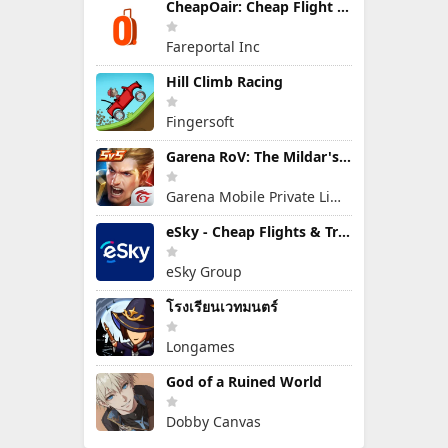
CheapOair: Cheap Flight Deals
Fareportal Inc
Hill Climb Racing
Fingersoft
Garena RoV: The Mildar's Rise
Garena Mobile Private Limited
eSky - Cheap Flights & Travel
eSky Group
โรงเรียนเวทมนตร์
Longames
God of a Ruined World
Dobby Canvas