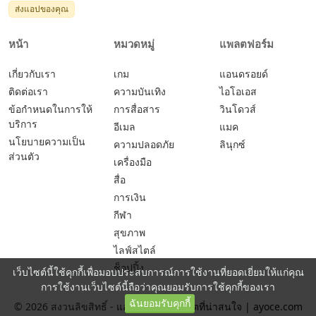
ส่งแอปของคุณ
หน้า
หมวดหมู่
แพลตฟอร์ม
เกี่ยวกับเรา
เกม
แอนดรอยด์
ติดต่อเรา
ความบันเทิง
ไอโอเอส
ข้อกำหนดในการให้
การสื่อสาร
วินโดวส์
บริการ
อีเมล
แมค
นโยบายความเป็น
ความปลอดภัย
ลินุกซ์
ส่วนตัว
เครื่องมือ
สื่อ
การเงิน
กีฬา
สุขภาพ
ไลฟ์สไตล์
ช็อปปิ้ง
เว็บไซต์นี้ใช้คุกกี้เพื่อมอบประสบการณ์การใช้งานที่ยอดเยี่ยมให้แก่คุณ
การใช้งานเว็บไซต์นี้ถือว่าคุณยอมรับการใช้คุกกี้ของเรา
ฉันยอมรับคุกกี้
© 2026 สงวนลิขสิทธิ์ -
แอปและเกมยอดฮิตที่น่าสนใจ | ayoce.com