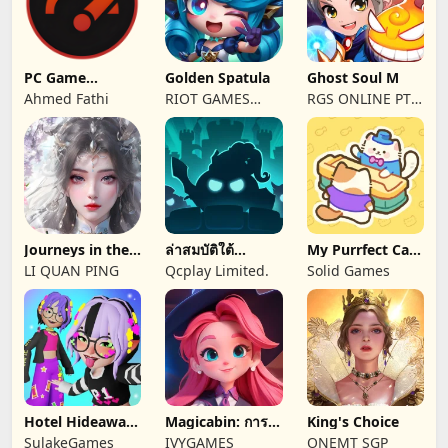
Ltd
PC Game
Golden Spatula
Ghost Soul M
Booster
Ahmed Fathi
RIOT GAMES
RGS ONLINE PTE.
SERVICES PTE.
LTD.
LTD.
Journeys in the
ล่าสมบัติใต้
My Purrfect Cat
Immortal Realm
พิภพ(G&D)
Hotel
LI QUAN PING
Qcplay Limited.
Solid Games
Hotel Hideaway:
Magicabin: การ
King's Choice
อวตาร & แชท
ผจญภัยของแม่มด
SulakeGames
IVYGAMES
ONEMT SGP