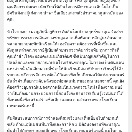
ดึงดูดเหล่าผู้ใฝ่รู้เวทมนตร์จากทั่วทุกสารทิศ จุดมุ่งหมายสูงสุดของ
คุณคือการบ่มเพาะนักเรียนให้สำเร็จการศึกษาและเติบโตไปเป็น
อัศวินมังกรผู้เก่งกาจ นำพาชื่อเสียงและพลังอำนาจมาสู่สถาบันของ
คุณ
หัวใจของการผจญภัยนี้อยู่ที่การตัดสินใจเชิงกลยุทธ์ของคุณ จัดสรร
ทรัพยากรทางการเงินอย่างชาญฉลาดเพื่อพัฒนาหลักสูตรอันหลาก
หลาย ขยายหอพักนักเรียนให้รองรับความต้องการที่เพิ่มขึ้น และ
ดึงดูดเหล่าคณาจารย์ผู้เปี่ยมด้วยพรสวรรค์มาร่วมทีม ทุกภารกิจที่
คุณทำสำเร็จจะมอบคะแนนเกียรติยศ ซึ่งเป็นกุญแจสำคัญในการ
ปลดล็อกและขยายอาณาเขตโรงเรียนของคุณ ไม่ว่าจะเป็นดินแดน
แห่งสายน้ำอันเงียบสงบที่ช่วยให้นักเรียนมีสมาธิกับการเรียนรู้ไร้สิ่ง
รบกวน หรือการอัปเกรดต้นไม้วิเศษเพื่อเก็บเกี่ยวผลไม้แห่งเวทมนตร์
อันล้ำค่าเพื่อยกระดับพลังของพ่อมดแม่มดของคุณ นอกจากนี้ คุณยัง
ต้องสร้างอุปกรณ์แปลงสภาพอันเป็นนวัตกรรมใหม่ เนื่องจากมนุษย์
จำเป็นต้องผ่านกระบวนการนี้ก่อนจึงจะสามารถเรียนรู้เวทมนตร์ได้
ทั้งหมดนี้เพื่อเสริมสร้างชื่อเสียงและความสามารถของโรงเรียน
เวทมนตร์แห่งนี้
สัมผัสประสบการณ์การจำลองที่สมจริงและเต็มเปี่ยมไปด้วยมนต์
ขลัง ด้วยแอนิเมชันที่น่าทึ่งและกราฟิก 3 มิติอันงดงามที่จะพาคุณ
ดื่มด่ำไปกับทุกรายละเอียดของโรงเรียนเวทมนตร์แห่งนี้ แม้ในยาม