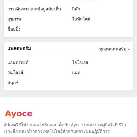
การเดินทางและข้อมูลท้องถิ่น
กีฬา
สุขภาพ
ไลฟ์สไตล์
ช็อปปิ้ง
แพลตฟอร์ม
ทุกแพลตฟอร์ม »
แอนดรอยด์
ไอโอเอส
วินโดวส์
แมค
ลินุกซ์
อัปเดตวิธีใช้งานและทริกแอปเด็ดกับ Ayoce แหล่งรวมคู่มือไอที รีวิว
เจาะลึก และข่าวสารเทคโนโลยีสำหรับทุกระบบปฏิบัติการ