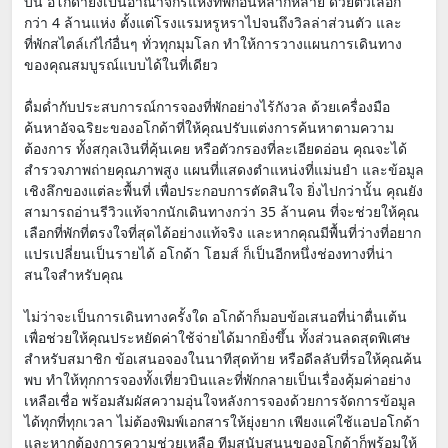
บิน อโกด้ายังเป็นอาณาจักรแห่งที่พักอันหลากหลาย ด้วยตัวเลือก
กว่า 4 ล้านแห่ง ตั้งแต่โรงแรมหรูหราไปจนถึงวิลล่าส่วนตัว และ
ที่พักสไตล์เก๋ไก๋อื่นๆ ทั่วทุกมุมโลก ทำให้การวางแผนการเดินทาง
ของคุณสมบูรณ์แบบได้ในที่เดียว
ดื่มด่ำกับประสบการณ์การจองที่พักอย่างไร้กังวล ด้วยเครื่องมือ
ค้นหาอัจฉริยะของอโกด้าที่ให้คุณปรับแต่งการค้นหาตามความ
ต้องการ ทั้งสกุลเงินที่คุ้นเคย หรือตัวกรองที่ละเอียดอ่อน คุณจะได้
สำรวจภาพถ่ายคุณภาพสูง แผนที่แสดงตำแหน่งที่แม่นยำ และข้อมูล
เชิงลึกของแต่ละพื้นที่ เพื่อประกอบการตัดสินใจ ยิ่งไปกว่านั้น คุณยัง
สามารถอ่านรีวิวแท้จากนักเดินทางกว่า 35 ล้านคน ที่จะช่วยให้คุณ
เลือกที่พักที่ตรงใจที่สุดได้อย่างแท้จริง และหากคุณมีพื้นที่ว่างที่อยาก
แปรเปลี่ยนเป็นรายได้ อโกด้า โฮมส์ ก็เป็นอีกหนึ่งช่องทางที่น่า
สนใจสำหรับคุณ
ไม่ว่าจะเป็นการเดินทางครั้งใด อโกด้าก็มอบข้อเสนอที่น่าตื่นเต้น
เพื่อช่วยให้คุณประหยัดค่าใช้จ่ายได้มากยิ่งขึ้น ทั้งส่วนลดสุดพิเศษ
สำหรับสมาชิก ข้อเสนอจองในนาทีสุดท้าย หรือดีลลับที่รอให้คุณค้น
พบ ทำให้ทุกการจองทั้งเที่ยวบินและที่พักกลายเป็นเรื่องคุ้มค่าอย่าง
เหลือเชื่อ พร้อมสัมผัสความอุ่นใจหลังการจองด้วยการจัดการข้อมูล
ได้ทุกที่ทุกเวลา ไม่ต้องพิมพ์เอกสารให้ยุ่งยาก เพียงแค่ใช้แอปอโกด้า
และหากต้องการความช่วยเหลือ ทีมสนับสนุนของอโกด้าก็พร้อมให้