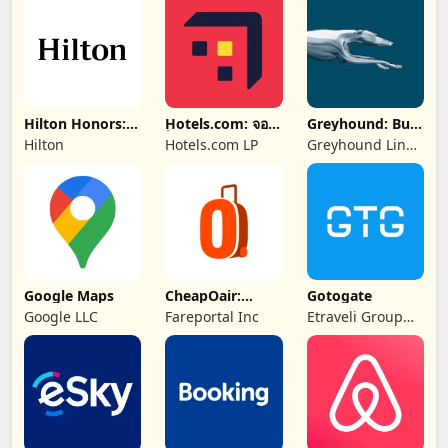
Rental Cars
Hilton Honors:
Hotels.com: จอง
Greyhound: Buy
Book Hotels
โรงแรม
Bus Tickets
Hilton
Hotels.com LP
Greyhound Lines
Inc
Google Maps
CheapOair:
Gotogate
Cheap Flight
Google LLC
Fareportal Inc
Etraveli Group
Deals
AB