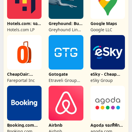
Hotels.com: จอง
Greyhound: Buy
Google Maps
โรงแรม
Bus Tickets
Hotels.com LP
Greyhound Lines
Google LLC
Inc
CheapOair:
Gotogate
eSky - Cheap
Cheap Flight
Flights & Travel
Fareportal Inc
Etraveli Group
eSky Group
Deals
AB
Booking.com
Airbnb
Agoda จองที่พัก
ที่พักราคาพิเศษ
และเที่ยวบิน
Booking.com
Airbnb
agoda.com