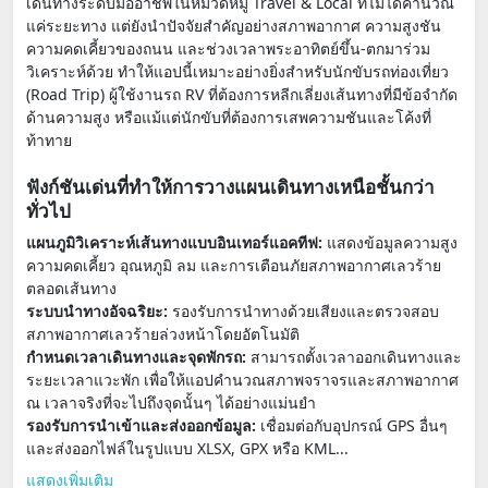
เดินทางระดับมืออาชีพในหมวดหมู่ Travel & Local ที่ไม่ได้คำนวณ
แค่ระยะทาง แต่ยังนำปัจจัยสำคัญอย่างสภาพอากาศ ความสูงชัน
ความคดเคี้ยวของถนน และช่วงเวลาพระอาทิตย์ขึ้น-ตกมาร่วม
วิเคราะห์ด้วย ทำให้แอปนี้เหมาะอย่างยิ่งสำหรับนักขับรถท่องเที่ยว
(Road Trip) ผู้ใช้งานรถ RV ที่ต้องการหลีกเลี่ยงเส้นทางที่มีข้อจำกัด
ด้านความสูง หรือแม้แต่นักขับที่ต้องการเสพความชันและโค้งที่
ท้าทาย
ฟังก์ชันเด่นที่ทำให้การวางแผนเดินทางเหนือชั้นกว่า
ทั่วไป
แผนภูมิวิเคราะห์เส้นทางแบบอินเทอร์แอคทีฟ:
แสดงข้อมูลความสูง
ความคดเคี้ยว อุณหภูมิ ลม และการเตือนภัยสภาพอากาศเลวร้าย
ตลอดเส้นทาง
ระบบนำทางอัจฉริยะ:
รองรับการนำทางด้วยเสียงและตรวจสอบ
สภาพอากาศเลวร้ายล่วงหน้าโดยอัตโนมัติ
กำหนดเวลาเดินทางและจุดพักรถ:
สามารถตั้งเวลาออกเดินทางและ
ระยะเวลาแวะพัก เพื่อให้แอปคำนวณสภาพจราจรและสภาพอากาศ
ณ เวลาจริงที่จะไปถึงจุดนั้นๆ ได้อย่างแม่นยำ
รองรับการนำเข้าและส่งออกข้อมูล:
เชื่อมต่อกับอุปกรณ์ GPS อื่นๆ
และส่งออกไฟล์ในรูปแบบ XLSX, GPX หรือ KML...
แสดงเพิ่มเติม