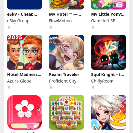
eSky - Cheap
My Hotel ™ —
My Little Pony:
Flights & Travel
เกมโรงแรม
เจ้าหญิงเวทย์
eSky Group
FlowMotion
Gameloft SE
Entertainment
Hotel Madness
Realm Traveler
Soul Knight－เกม
Grand Hotel
แอ็กชัน
Azura Global
Proficient City
ChillyRoom
Hong Kong