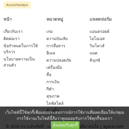
ส่งแอปของคุณ
หน้า
หมวดหมู่
แพลตฟอร์ม
เกี่ยวกับเรา
เกม
แอนดรอยด์
ติดต่อเรา
ความบันเทิง
ไอโอเอส
ข้อกำหนดในการให้
การสื่อสาร
วินโดวส์
บริการ
อีเมล
แมค
นโยบายความเป็น
ความปลอดภัย
ลินุกซ์
ส่วนตัว
เครื่องมือ
สื่อ
การเงิน
กีฬา
สุขภาพ
ไลฟ์สไตล์
ช็อปปิ้ง
เว็บไซต์นี้ใช้คุกกี้เพื่อมอบประสบการณ์การใช้งานที่ยอดเยี่ยมให้แก่คุณ
การใช้งานเว็บไซต์นี้ถือว่าคุณยอมรับการใช้คุกกี้ของเรา
ฉันยอมรับคุกกี้
© 2026 สงวนลิขสิทธิ์ -
แอปและเกมยอดฮิตที่น่าสนใจ | ayoce.com