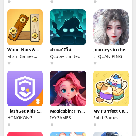
Wood Nuts &
ล่าสมบัติใต้
Journeys in the
Bolts Puzzle
พิภพ(G&D)
Immortal Realm
Mishi Games
Qcplay Limited.
LI QUAN PING
Studio
FlashGet Kids :
Magicabin: การ
My Purrfect Cat
แฟลชเก็ตคิดส์
ผจญภัยของแม่มด
Hotel
HONGKONG
IVYGAMES
Solid Games
FLASHGET
NETWORK