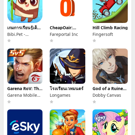
เกมการเรียนรู้เด็ก
CheapOair:
Hill Climb Racing
วัยหัดเดิน
Cheap Flight
Bibi.Pet -
Fareportal Inc
Fingersoft
Deals
Toddlers Games -
Colors and
Shapes
Garena RoV: The
โรงเรียนเวทมนตร์
God of a Ruined
Mildar's Rise
World
Garena Mobile
Longames
Dobby Canvas
Private Limited