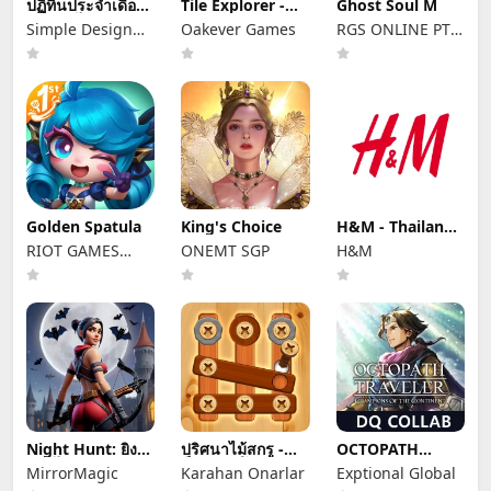
ปฏิทินประจำเดือน
Tile Explorer -
Ghost Soul M
- นับวันไข่ตก
Triple Match
Simple Design
Oakever Games
RGS ONLINE PTE.
Ltd.
LTD.
Golden Spatula
King's Choice
H&M - Thailand
& Indonesia
RIOT GAMES
ONEMT SGP
H&M
SERVICES PTE.
LTD.
Night Hunt: ยิงใส่
ปริศนาไม้สกรู -
OCTOPATH
แวมไพร์
น็อตและโบลต์
TRAVELER: CotC
MirrorMagic
Karahan Onarlar
Exptional Global